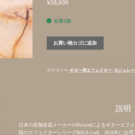
¥
28,600
在庫1個
BOSS『VB-
お買い物カゴに追加
2W
Vibrato』
ア
ナ
カテゴリー:
ギター用エフェクター
,
モジュレー
ロ
グ・
ビ
ブ
説明
ラ
ー
ト
日本の老舗楽器メーカーのRolandによるギターエフ
黒
様のエフェクターシリーズWAZA Craft。2016年