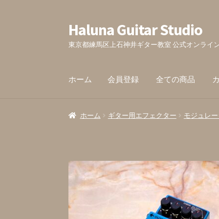
Haluna Guitar Studio
ナ
コ
ビ
ン
東京都練馬区上石神井ギター教室 公式オンライ
ゲ
テ
ー
ン
シ
ツ
ホーム
会員登録
全ての商品
ョ
へ
ン
ス
ホーム
会員登録
全ての商品
カート内
お問
へ
キ
ホーム
ギター用エフェクター
モジュレー
ス
ッ
キ
プ
ッ
プ