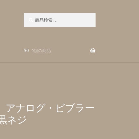
検
検
索
索
対
象:
¥
0
0個の商品
brato』アナログ・ビブラー
黒ネジ