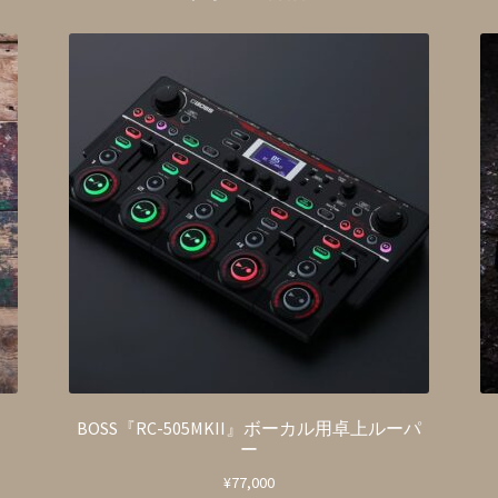
BOSS『RC-505MKII』ボーカル用卓上ルーパ
ー
¥
77,000