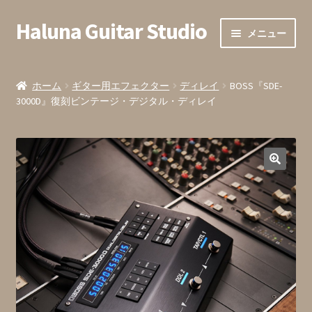
Haluna Guitar Studio
ナ
コ
メニュー
ビ
ン
ゲ
テ
ホーム
ー
ン
ホーム
ギター用エフェクター
ディレイ
BOSS『SDE-
シ
ツ
3000D』復刻ビンテージ・デジタル・ディレイ
会員登録
ョ
へ
ン
ス
全ての商品
へ
キ
ス
ッ
カート内
キ
プ
ッ
お支払い
プ
お問い合わせ・お申込みフォーム
発送までの目安