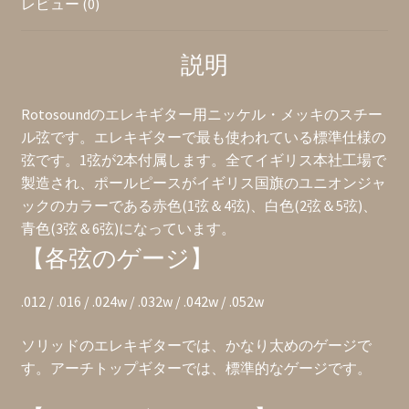
レビュー (0)
チ
ー
説明
ル
弦
(イ
Rotosoundのエレキギター用ニッケル・メッキのスチー
ギ
ル弦です。エレキギターで最も使われている標準仕様の
リ
弦です。1弦が2本付属します。全てイギリス本社工場で
ス
製造され、ポールピースがイギリス国旗のユニオンジャ
製)
ックのカラーである赤色(1弦＆4弦)、白色(2弦＆5弦)、
個
青色(3弦＆6弦)になっています。
【各弦のゲージ】
.012 / .016 / .024w / .032w / .042w / .052w
ソリッドのエレキギターでは、かなり太めのゲージで
す。アーチトップギターでは、標準的なゲージです。