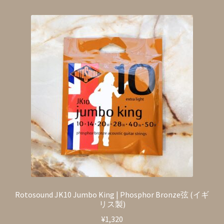
Rotosound JK10 Jumbo King | Phosphor Bronze弦 (イギ
リス製)
¥
1,320