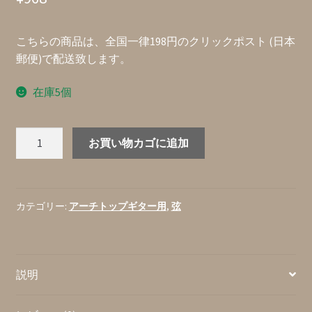
こちらの商品は、全国一律198円のクリックポスト (日本
郵便)で配送致します。
在庫5個
Rotosound
お買い物カゴに追加
R12
Rotos
ニ
ッ
カテゴリー:
アーチトップギター用
,
弦
ケ
ル・
メ
説明
ッ
キ・
ス