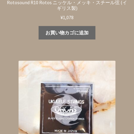
Rotosound R10 Rotos ニッケル・メッキ・スチール弦 (イ
ギリス製)
¥
1,078
お買い物カゴに追加