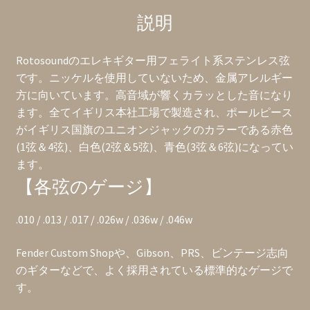
リ
説明
ス
製)
個
Rotosoundのエレキギター用フェライト系ステンレス弦
です。ニッケルを使用していないため、金属アレルギー
方に向いています。高音域が響くカラッとした音になり
ます。全てイギリス本社工場で製造され、ポールピース
がイギリス国旗のユニオンジャックのカラーである赤色
(1弦＆4弦)、白色(2弦＆5弦)、青色(3弦＆6弦)になってい
ます。
【各弦のゲージ】
.010 / .013 / .017 / .026w / .036w / .046w
Fender Custom Shopや、Gibson、PRS、ビンテージ志向
のギターなどで、よく採用されている標準的なゲージで
す。