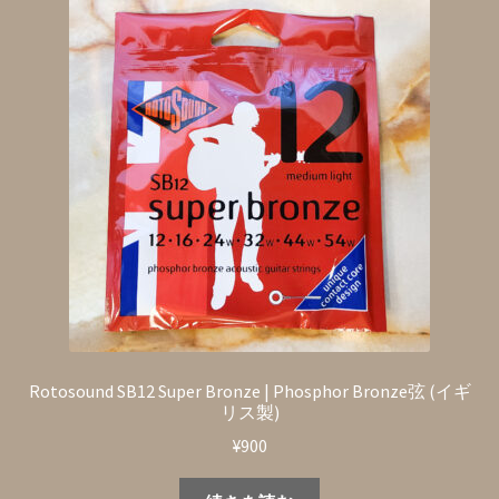
Rotosound SB12 Super Bronze | Phosphor Bronze弦 (イギ
リス製)
¥
900