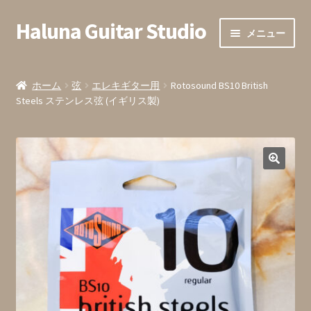
Haluna Guitar Studio
ナ
コ
メニュー
ビ
ン
ゲ
テ
ホーム
ー
ン
ホーム
弦
エレキギター用
Rotosound BS10 British
シ
ツ
Steels ステンレス弦 (イギリス製)
会員登録
ョ
へ
ン
ス
全ての商品
へ
キ
ス
ッ
カート内
キ
プ
ッ
お支払い
プ
お問い合わせ・お申込みフォーム
発送までの目安