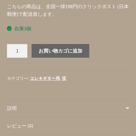
こちらの商品は、全国一律198円のクリックポスト (日本
郵便)で配送致します。
在庫3個
Rotosound
お買い物カゴに追加
BS10
British
Steels
ス
カテゴリー:
エレキギター用
,
弦
テ
ン
レ
説明
ス
弦
(イ
レビュー (0)
ギ