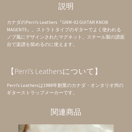
説明
グ
ネ
ッ
カナダのPerri’s Leathers『GNM-02 GUITAR KNOB
ト
MAGENTS』。ストラトタイプのギターでよく使われる
個
ノブ風にデザインされたマグネット。スチール製の譜面
台で楽譜を留めるのに使えます。
【Perri’s Leathersについて】
Perri’s Leathersは1988年創業のカナダ・オンタリオ州の
ギターストラップメーカーです。
関連商品