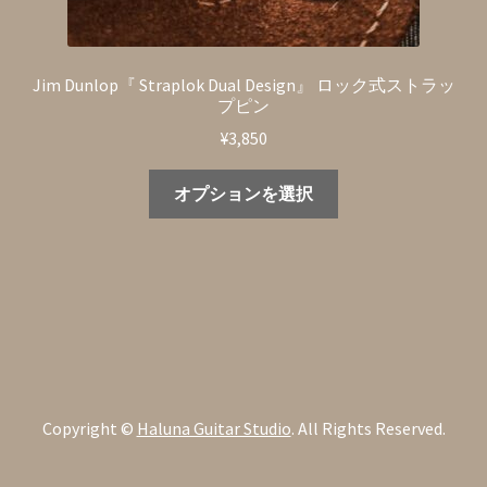
が
あ
り
Jim Dunlop『 Straplok Dual Design』 ロック式ストラッ
ま
プピン
す。
¥
3,850
オ
プ
こ
オプションを選択
シ
の
ョ
商
ン
品
は
に
商
は
品
複
ペ
数
ー
の
ジ
バ
Copyright ©
Haluna Guitar Studio
. All Rights Reserved.
か
リ
ら
エ