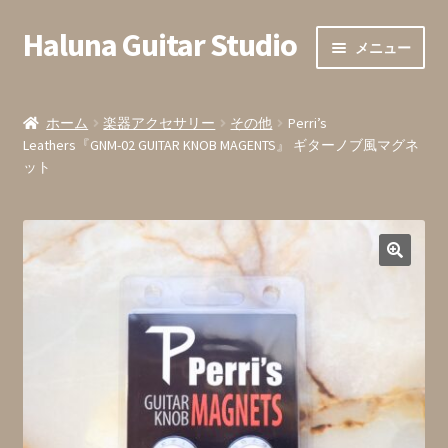
Haluna Guitar Studio
ナ
コ
メニュー
ビ
ン
ゲ
テ
ホーム
ー
ン
ホーム
楽器アクセサリー
その他
Perri’s
シ
ツ
Leathers『GNM-02 GUITAR KNOB MAGENTS』 ギターノブ風マグネ
会員登録
ョ
へ
ット
ン
ス
全ての商品
へ
キ
ス
ッ
カート内
キ
プ
ッ
お支払い
プ
お問い合わせ・お申込みフォーム
発送までの目安