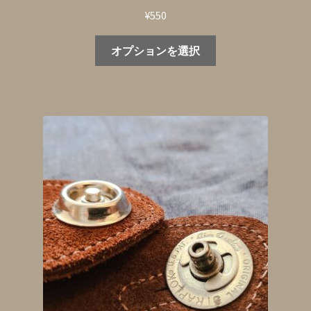
¥
550
こ
オプションを選択
の
商
品
に
は
複
数
の
バ
リ
エ
ー
シ
ョ
ン