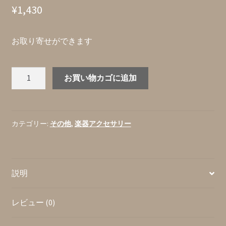
¥
1,430
お取り寄せができます
Perri's
お買い物カゴに追加
Leathers『GNM-
02
GUITAR
KNOB
カテゴリー:
その他
,
楽器アクセサリー
MAGENTS』
ギ
タ
説明
ー
ノ
ブ
レビュー (0)
風
マ