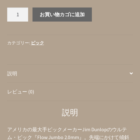
Jim
お買い物カゴに追加
Dunlop『Flow
Jumbo
2.0mm』
ウ
カテゴリー:
ピック
ル
テ
ム・
説明
ピ
ッ
ク
レビュー (0)
(ア
メ
説明
リ
カ
製)
アメリカの最大手ピックメーカーJim Dunlopのウルテ
個
ム・ピック『Flow Jumbo 2.0mm』。先端にかけて傾斜