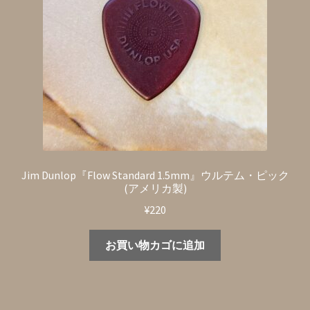
Jim Dunlop『Flow Standard 1.5mm』ウルテム・ピック
(アメリカ製)
¥
220
お買い物カゴに追加