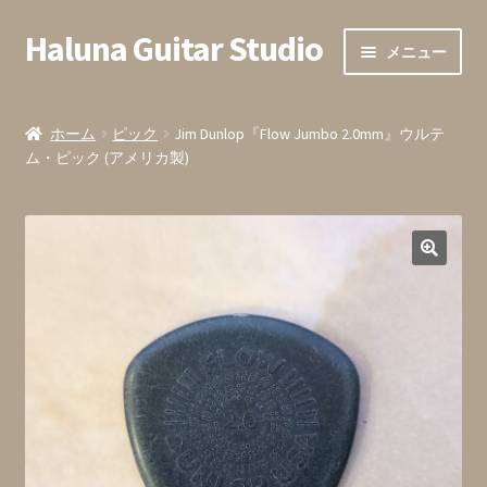
Haluna Guitar Studio
ナ
コ
メニュー
ビ
ン
ゲ
テ
ホーム
ー
ン
ホーム
ピック
Jim Dunlop『Flow Jumbo 2.0mm』ウルテ
シ
ツ
ム・ピック (アメリカ製)
会員登録
ョ
へ
ン
ス
全ての商品
へ
キ
ス
ッ
カート内
キ
プ
ッ
お支払い
プ
お問い合わせ・お申込みフォーム
発送までの目安