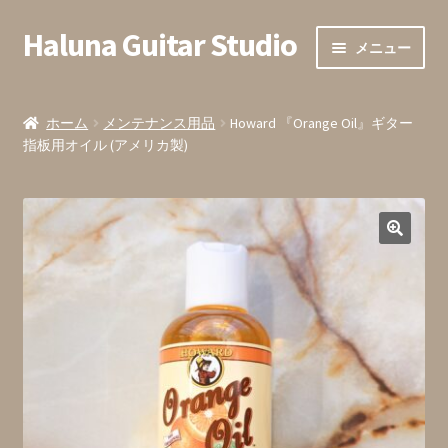
Haluna Guitar Studio
ナ
コ
メニュー
ビ
ン
ゲ
テ
ホーム
ー
ン
ホーム
メンテナンス用品
Howard 『Orange Oil』ギター
シ
ツ
指板用オイル (アメリカ製)
会員登録
ョ
へ
ン
ス
全ての商品
へ
キ
ス
ッ
カート内
キ
プ
ッ
お支払い
プ
お問い合わせ・お申込みフォーム
発送までの目安