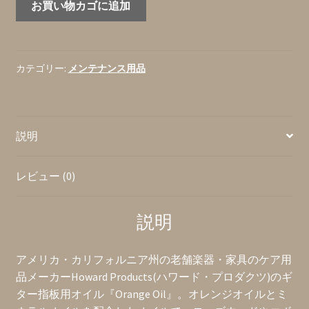
お買い物カゴに追加
『Orange
Oil』
ギ
タ
カテゴリー:
メンテナンス用品
ー
指
板
説明
用
オ
イ
レビュー (0)
ル
(ア
説明
メ
リ
カ
アメリカ・カリフォルニア州の老舗楽器・家具のケア用
製)
品メーカーHoward Products(ハワード・プロダクツ)のギ
個
ター指板用オイル『Orange Oil』。オレンジオイルとミ