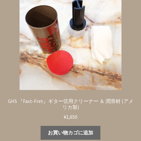
GHS 『Fast-Fret』ギター弦用クリーナー ＆ 潤滑材 (アメ
リカ製)
¥
1,650
お買い物カゴに追加