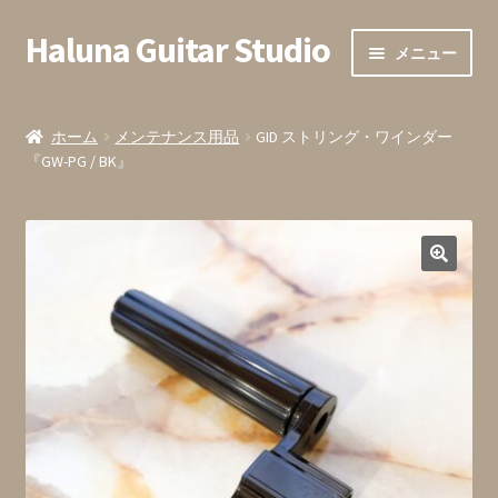
Haluna Guitar Studio
ナ
コ
メニュー
ビ
ン
ゲ
テ
ホーム
ー
ン
ホーム
メンテナンス用品
GID ストリング・ワインダー
シ
ツ
『GW-PG / BK』
会員登録
ョ
へ
ン
ス
全ての商品
へ
キ
ス
ッ
カート内
キ
プ
ッ
お支払い
プ
お問い合わせ・お申込みフォーム
発送までの目安