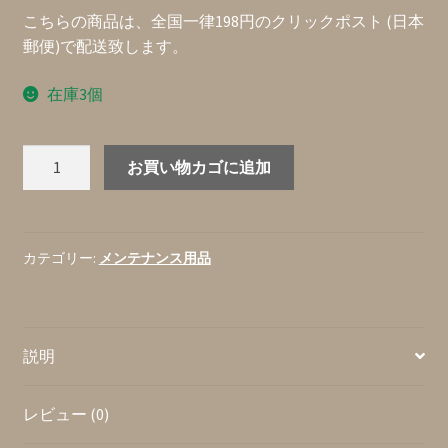
こちらの商品は、全国一律198円のクリックポスト (日本
郵便)で配送致します。
在庫3個
GID
お買い物カゴに追加
ス
ト
リ
ン
カテゴリー:
メンテナンス用品
グ・
ワ
イ
説明
ン
ダ
ー
レビュー (0)
『GW-