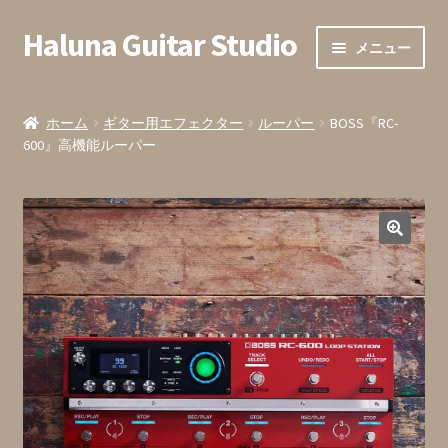
Haluna Guitar Studio
ナ
コ
メニュー
ビ
ン
ゲ
テ
ホーム
ー
ン
ホーム
ギター用エフェクター
ルーパー
BOSS『RC-
シ
ツ
600』高機能ルーパー
会員登録
ョ
へ
ン
ス
全ての商品
へ
キ
ス
ッ
カート内
キ
プ
ッ
お支払い
プ
お問い合わせ・お申込みフォーム
発送までの目安