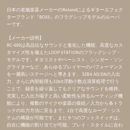
日本の老舗楽器メーカーのRolandによるギターエフェク
ターブランド『BOSS』のフラグシップモデルのルーパ
ーです。
【メーカー説明】
RC-600は高品位なサウンドと進化した機能、高度なカス
タマイズ性を備えたLOOP STATIONのフラッグシップ・
モデルです。ギタリストやベーシスト、シンガー・ソン
グライターなど、あらゆるプレイヤーのパフォーマンス
を一層高いステージへと導きます。 32Bit AD/DAの入出
力、さらに内部処理も32bit浮動小数点演算処理で行う
ことで、録音を繰り返してもクリアなサウンドを維持。
充実した入出力端子と高い柔軟性を誇るルーティング機
能により、複数のマイクや楽器の接続／入力から各トラ
ックの出力方法に至るまで、1台で高度なループ・シス
テムの構築が可能です。また９つのフットスイッチは、
自在に機能の割り当てが可能。プレイ・スタイルに合わ