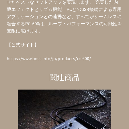
せたベストなセットアップを実現します。 充実した内
蔵エフェクトとリズム機能、PCとのUSB接続による専用
アプリケーションとの連携など、すべてがシームレスに
融合するRC-600は、ループ・パフォーマンスの可能性を
無限に広げます。
【公式サイト】
https://www.boss.info/jp/products/rc-600/
関連商品