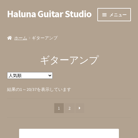
Haluna Guitar Studio
ナ
コ
メニュー
ビ
ン
ゲ
テ
ホーム
ー
ン
ホーム
ギターアンプ
シ
ツ
会員登録
ョ
へ
ギターアンプ
ン
ス
全ての商品
へ
キ
ス
ッ
カート内
キ
プ
ッ
人
結果の1～20/37を表示しています
お支払い
気
プ
順
1
2
お問い合わせ・お申込みフォーム
発送までの目安